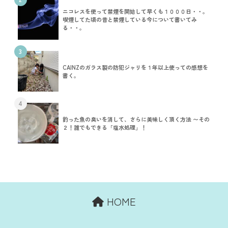
ニコレスを使って禁煙を開始して早くも１０００日・・。
喫煙してた頃の昔と禁煙している今について書いてみ
る・・。
3
CAINZのガラス製の防犯ジャリを１年以上使っての感想を
書く。
4
釣った魚の臭いを消して、さらに美味しく頂く方法 〜その
２！誰でもできる「塩水処理」！
HOME