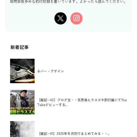
自問自答多めな釣行記録を書いています。よかったら読んでください。
新着記事
ネバー・アゲイン
【雑記−42】ブログ主・・玄界島ヒラスズキ釣行編にてYou
Tubeデビューする。
【雑記−41】2025年を月別でまとめてみる・・。