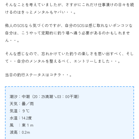
そんなことを考えていましたが、さすがにこれだけ仕事漬けの日々を続
けるのはきっとメンタルもヤバい・・。
他人のSOSなら気づくのですが、自分のSOSは感じ取れないポンコツな
自分は、こうやって定期的に釣り場へ通う必要があるのかもしれませ
ん・・。
そんな感じなので、忘れかけていた釣りの楽しさを思い出すべく、そし
て・・自分のメンタルを整えるべく、エントリーしました・・。
当日の釣行ステータスはコチラ・・。
潮汐：中潮（20：29満潮↘03：00干潮）
天気：曇／雨
気温：９℃
水温：14.2度
風 ：東１ｍ
波高：0.2ｍ