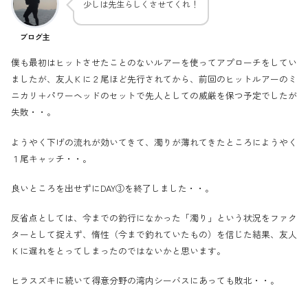
少しは先生らしくさせてくれ！
ブログ主
僕も最初はヒットさせたことのないルアーを使ってアプローチをしてい
ましたが、友人Ｋに２尾ほど先行されてから、前回のヒットルアーのミ
ニカリ＋パワーヘッドのセットで先人としての威厳を保つ予定でしたが
失敗・・。
ようやく下げの流れが効いてきて、濁りが薄れてきたところにようやく
１尾キャッチ・・。
良いところを出せずにDAY③を終了しました・・。
反省点としては、今までの釣行になかった「濁り」という状況をファク
ターとして捉えず、惰性（今まで釣れていたもの）を信じた結果、友人
Ｋに遅れをとってしまったのではないかと思います。
ヒラスズキに続いて得意分野の湾内シーバスにあっても敗北・・。