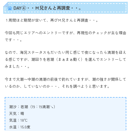
DAY④・・Ｍ兄さんと再調査・・。
１周間ほど期間が空いて、再びＭ兄さんと再調査・・。
今回も同じエリアへのエントリーですが、再現性のチェックが主な理由
です・・。
なので、海況ステータスもだいたい同じ感じで夜になったら満潮を迎え
る感じですが、潮回りを若潮（まぁまぁ動く）を選んでエントリーして
みました・・。
今まで大潮〜中潮の満潮の前後で釣れていますが、潮の強さが関係して
いるのか、していないのか・・、それを調べようと思います。
潮汐：若潮（19：19満潮↘）
天気：晴
気温：18℃
水温：15.0度