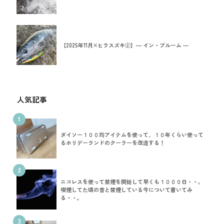
【2025年11月×ヒラスズキ②】― イン・ブルーム ―
人気記事
1
ダイソー１００均アイテムを使って、１０年くらい使って
るホリデーランドのクーラーを改造する！
2
ニコレスを使って禁煙を開始して早くも１０００日・・。
喫煙してた頃の昔と禁煙している今について書いてみ
る・・。
3