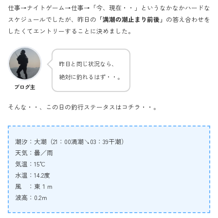
仕事→ナイトゲーム→仕事→「今、現在・・」というなかなかハードな
スケジュールでしたが、昨日の
「満潮の潮止まり前後」
の答え合わせを
したくてエントリーすることに決めました。
昨日と同じ状況なら、
絶対に釣れるはず・・。
ブログ主
そんな・・、この日の釣行ステータスはコチラ・・。
潮汐：大潮（21：00満潮↘03：39干潮）
天気：曇／雨
気温：15℃
水温：14.2度
風 ：東１ｍ
波高：0.2ｍ