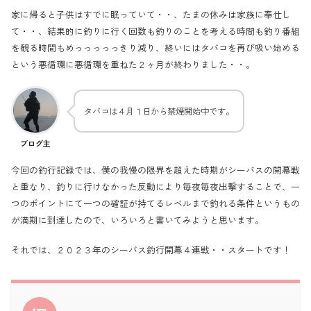
家に帰ると子供はすでに眠っていて・・、たまの休みは家族に奉仕し
て・・、結果的に釣りに行く回数も釣りのことを考える時間も釣り番組
を観る時間もめっっっっっきり減り、終いにはタバコを再び吸い始める
という悪循環に悪循環を重ねた２ヶ月が終わりました・・。
タバコは４月１日から禁煙開始中です。
ブログ主
今回の釣行記録では、僕の我慢の限界を超えた時期がシーバスの開幕戦
と重なり、釣りに行けなかった反動により毎夜毎夜出撃することで、一
つのポイントにて一つの確証が持てるレベルまで釣れる条件というもの
が満期に到達したので、いろいろと書いてみようと思います。
それでは、２０２３年のシーバス釣行開幕４連戦・・スタートです！