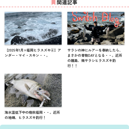
関連記事
【2025年1月×福岡ヒラスズキ④】ア
サラシの神にルアーを奉納したら、
ンダー・マイ・スキン・・。
まさかの青物DAYとなる・・。近所
の離島、微サラシヒラスズキ釣
行！！
海水温低下中の晩秋福岡・・。近所
の地磯、ヒラスズキ釣行！