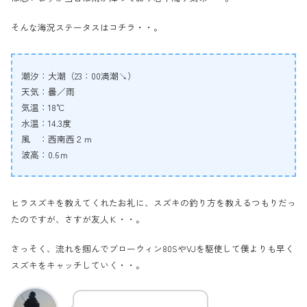
そんな海況ステータスはコチラ・・。
潮汐：大潮（23：00満潮↘）
天気：曇／雨
気温：18℃
水温：14.3度
風 ：西南西２ｍ
波高：0.6ｍ
ヒラスズキを教えてくれたお礼に、スズキの釣り方を教えるつもりだっ
たのですが、さすが友人Ｋ・・。
さっそく、流れを掴んでブローウィン80SやVJを駆使して僕よりも早く
スズキをキャッチしていく・・。