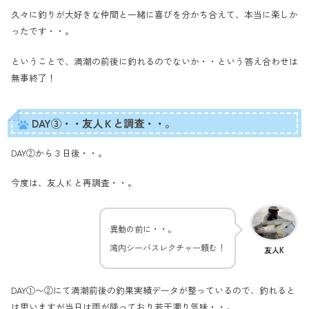
久々に釣りが大好きな仲間と一緒に喜びを分かち合えて、本当に楽しか
ったです・・。
ということで、満潮の前後に釣れるのでないか・・という答え合わせは
無事終了！
DAY③・・友人Ｋと調査・・。
DAY②から３日後・・。
今度は、友人Ｋと再調査・・。
異動の前に・・。
湾内シーバスレクチャー頼む！
友人K
DAY①〜②にて満潮前後の釣果実績データが整っているので、釣れると
は思いますが当日は雨が降っており若干濁り気味・・。