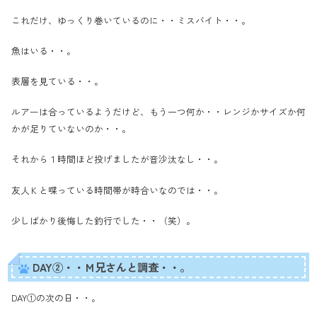
これだけ、ゆっくり巻いているのに・・ミスバイト・・。
魚はいる・・。
表層を見ている・・。
ルアーは合っているようだけど、もう一つ何か・・レンジかサイズか何
かが足りていないのか・・。
それから１時間ほど投げましたが音沙汰なし・・。
友人Ｋと喋っている時間帯が時合いなのでは・・。
少しばかり後悔した釣行でした・・（笑）。
DAY②・・Ｍ兄さんと調査・・。
DAY①の次の日・・。