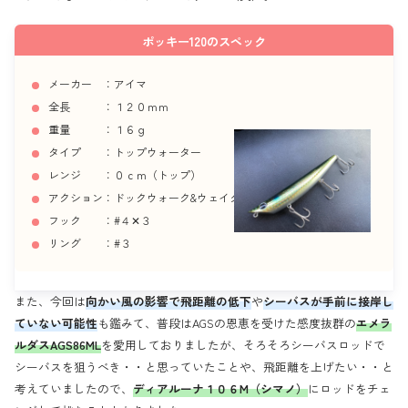
ポッキー120のスペック
メーカー ：アイマ
全長 ：１２０ｍｍ
重量 ：１６ｇ
タイプ ：トップウォーター
レンジ ：０ｃｍ（トップ）
アクション：ドックウォーク&ウェイク
フック ：#４✕３
リング ：#３
また、今回は
向かい風の影響で飛距離の低下
や
シーバスが手前に接岸し
ていない可能性
も鑑みて、普段はAGSの恩恵を受けた感度抜群の
エメラ
ルダスAGS86ML
を愛用しておりましたが、そろそろシーバスロッドで
シーバスを狙うべき・・と思っていたことや、飛距離を上げたい・・と
考えていましたので、
ディアルーナ１０６M（シマノ）
にロッドをチェ