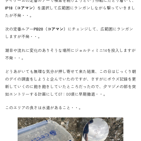
デイゲームの定番ルアーで模索を続けようという作戦にたどり着いて、
IP18（コアマン）
を選択して広範囲にランガンしながら撃っていきまし
たが不発・・。
次の定番ルアー
PB20（コアマン）
にチェンジして、広範囲にランガン
しますが不発・・。
潮目や流れに変化のありそうな場所にジョルティミニ14を投入しますが
不発・・。
どうあがいても無理な気分が押し寄せて来た結果、この日はじっくり朝
のデイの調査をしようと企んでいたのですが、さすがにボウズ記録を更
新していくのに飽き飽きしていたところだったので、夕マヅメの部を突
如エントリーする計画にして07：00頃に早期撤退・・。
このエリアの良さは水道があること・・。