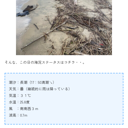
そんな、この日の海況ステータスはコチラ・・。
潮汐：長潮（17：50満潮↘）
天気：曇（継続的に雨は降っている）
気温：３１℃
水温：25.8度
風 ：南南西３ｍ
波高：0.7ｍ