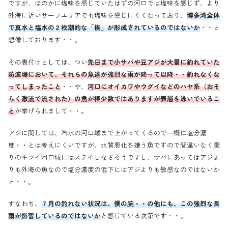
ですが、ほのかに塩味を感じていたはずの河口では塩味を感じず、より
外海に近いサーフエリアでも塩味を感じにくくなっており、
博多湾全体
で真水と塩水の２枚潮的な「楔」が形成されているのではないか
・・と
想像しております・・。
その裏付けとしては、つい
先日まで小サバや豆アジが大量に釣れていた
防波堤において、それらの魚達が強烈な雨が降って以降・・釣れなくな
ってしまったこと
・・や、
河口にオイカワやウグイなどのハヤ系（おそ
らく激流で流された）の魚が極少数ではありますが表層を泳いでいるこ
と
が挙げられまして・・。
アジに関しては、汽水の河口域まで上がってくるので一概に塩分濃
度・・とは考えにくいですが、水質悪化を嫌う魚ですので間違いなく濁
りのキツイ河口域にはステイしなさそうですし、サバにあってはアジよ
りも外海の魚なので塩分濃度の低下にはアジよりも敏感なのではないか
と・・。
すなわち、
７月の釣れない状況は、僕の腕・・の他にも、この強烈な長
雨が影響しているのではないか
と感じている次第です・・。