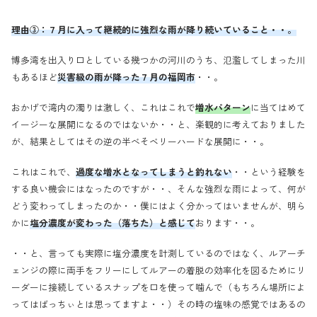
理由③：
７月に入って継続的に
強烈
な
雨が降り続いていること・・。
博多湾を出入り口としている幾つかの河川のうち、氾濫してしまった川
もあるほど
災害級の雨が降った７月の福岡市
・・。
おかげで湾内の濁りは激しく、これはこれで
増水パターン
に当てはめて
イージーな展開になるのではないか・・と、楽観的に考えておりました
が、結果としてはその逆の半べそベリーハードな展開に・・。
これはこれで、
過度な増水となってしまうと釣れない
・・という経験を
する良い機会にはなったのですが・・、そんな強烈な雨によって、何が
どう変わってしまったのか・・僕にはよく分かってはいませんが、明ら
かに
塩分濃度が変わった（落ちた）と感じて
おります・・。
・・と、言っても実際に塩分濃度を計測しているのではなく、ルアーチ
ェンジの際に両手をフリーにしてルアーの着脱の効率化を図るためにリ
ーダーに接続しているスナップを口を使って噛んで（もちろん場所によ
ってはばっちぃとは思ってますよ・・）その時の塩味の感覚ではあるの