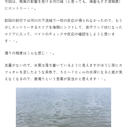
今回は、南風の影響を受ける河口域（と言っても、海面もさざ波程度）
にエントリー・・。
前回の釣行では河川の下流域で一切の反応が得られなかったので、もう
少しエントリーするエリアを海側にシフトして、若干ワンド状になった
エリアに入って、ベイトのチェックや反応の確認をしようと思いま
す・・。
濁りの程度はこんな感じ・・。
光量がないので、水質は落ち着いているように見えますがほうじ茶にカ
フェオレを足したような茶色で、５０〜７０ｃｍの水深になると底が見
えなくなるので、激濁りという言葉が妥当かと思えます・・。