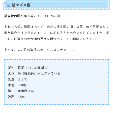
朝マズメ編
災害級の雨
が落ち着いて、３日目の朝・・。
それでも短い降雨はあって、未だに博多湾の濁りは落ち着く気配はなく
濁り具合だけで見るとイージーに釣れそうな色合いをしていますが、返
り討ちに遭うのが今回の過度な増水パターンの縮図というもの・・。
そんな、この日の海況ステータスはコチラ・・。
潮汐：長潮（04：39満潮↘）
天気：曇（継続的に雨は降っている）
気温：２６℃
水温：25.8度
風 ：南南西３ｍ
波高：0.5ｍ