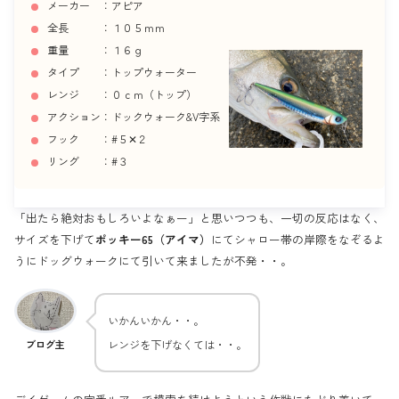
メーカー ：アピア
全長 ：１０５ｍｍ
重量 ：１６ｇ
タイプ ：トップウォーター
レンジ ：０ｃｍ（トップ）
アクション：ドックウォーク&V字系
フック ：#５✕２
リング ：#３
「出たら絶対おもしろいよなぁー」と思いつつも、一切の反応はなく、
サイズを下げて
ポッキー65（アイマ）
にてシャロー帯の岸際をなぞるよ
うにドッグウォークにて引いて来ましたが不発・・。
いかんいかん・・。
レンジを下げなくては・・。
ブログ主