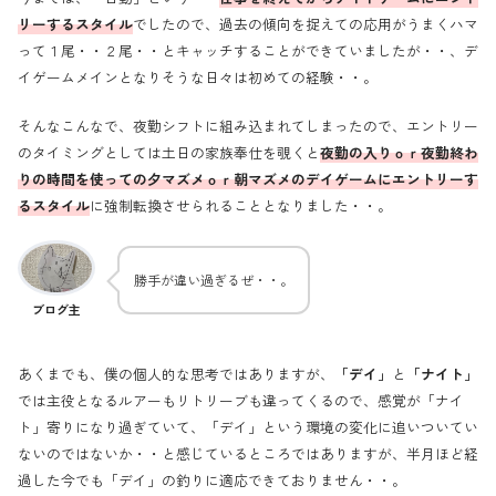
リーするスタイル
でしたので、過去の傾向を捉えての応用がうまくハマ
って１尾・・２尾・・とキャッチすることができていましたが・・、デ
イゲームメインとなりそうな日々は初めての経験・・。
そんなこんなで、夜勤シフトに組み込まれてしまったので、エントリー
のタイミングとしては土日の家族奉仕を覗くと
夜勤の入りｏｒ夜勤終わ
りの時間を使っての夕マズメｏｒ朝マズメのデイゲームにエントリーす
るスタイル
に強制転換させられることとなりました・・。
勝手が違い過ぎるぜ・・。
ブログ主
あくまでも、僕の個人的な思考ではありますが、
「デイ」
と
「ナイト」
では主役となるルアーもリトリーブも違ってくるので、感覚が「ナイ
ト」寄りになり過ぎていて、「デイ」という環境の変化に追いついてい
ないのではないか・・と感じているところではありますが、半月ほど経
過した今でも「デイ」の釣りに適応できておりません・・。