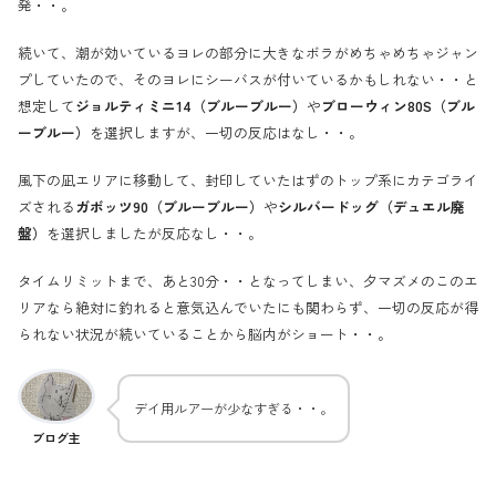
発・・。
続いて、潮が効いているヨレの部分に大きなボラがめちゃめちゃジャン
プしていたので、そのヨレにシーバスが付いているかもしれない・・と
想定して
ジョルティミニ14（ブルーブルー）
や
ブローウィン80S（ブル
ーブルー）
を選択しますが、一切の反応はなし・・。
風下の凪エリアに移動して、封印していたはずのトップ系にカテゴライ
ズされる
ガボッツ90（ブルーブルー）
や
シルバードッグ（デュエル廃
盤）
を選択しましたが反応なし・・。
タイムリミットまで、あと30分・・となってしまい、夕マズメのこのエ
リアなら絶対に釣れると意気込んでいたにも関わらず、一切の反応が得
られない状況が続いていることから脳内がショート・・。
デイ用ルアーが少なすぎる・・。
ブログ主