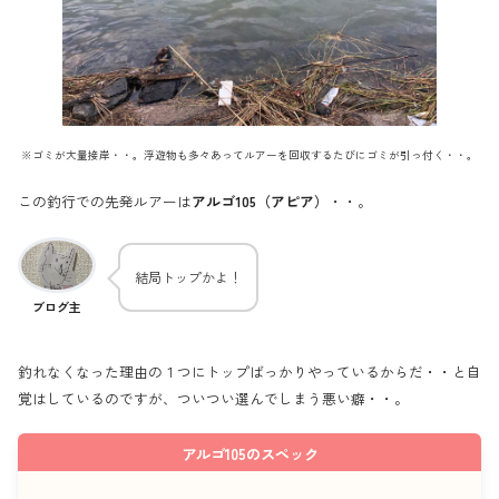
※ゴミが大量接岸・・。浮遊物も多々あってルアーを回収するたびにゴミが引っ付く・・。
この釣行での先発ルアーは
アルゴ105（アピア）
・・。
結局トップかよ！
ブログ主
釣れなくなった理由の１つにトップばっかりやっているからだ・・と自
覚はしているのですが、ついつい選んでしまう悪い癖・・。
アルゴ105のスペック