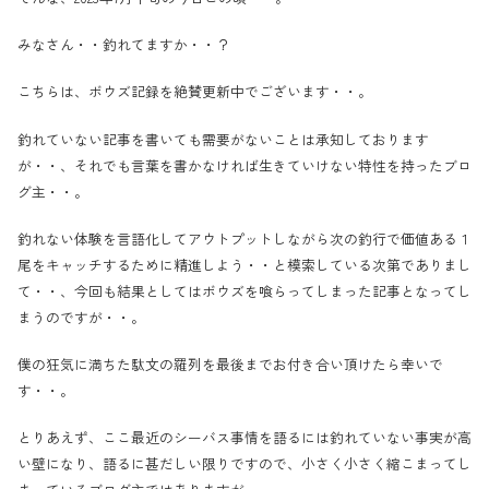
みなさん・・釣れてますか・・？
こちらは、ボウズ記録を絶賛更新中でございます・・。
釣れていない記事を書いても需要がないことは承知しております
が・・、それでも言葉を書かなければ生きていけない特性を持ったブロ
グ主・・。
釣れない体験を言語化してアウトプットしながら次の釣行で価値ある１
尾をキャッチするために精進しよう・・と模索している次第でありまし
て・・、今回も結果としてはボウズを喰らってしまった記事となってし
まうのですが・・。
僕の狂気に満ちた駄文の羅列を最後までお付き合い頂けたら幸いで
す・・。
とりあえず、ここ最近のシーバス事情を語るには釣れていない事実が高
い壁になり、語るに甚だしい限りですので、小さく小さく縮こまってし