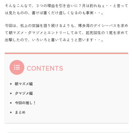
そんなこんなで、３つの理由を引き合いに７月は釣れねぇ・・と言って
は見たものの、書けば書くだけ虚しくなるのも事実・・。
今回は、机上の空論を語り続けるよりも、博多湾のデイシーバスを求め
て朝マズメ・夕マヅメとエントリーしてみて、起死回生の１尾を求めて
出撃したので、いろいろと書いてみようと思います・・。
CONTENTS
朝マズメ編
夕マヅメ編
今回の推し！
まとめ