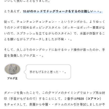
ンジして挑むこととなりました。
とりあえず、
10.6Fのロッドでドッグウォークをするのは難しい・・。
従って、チョンチョンチョンチョン・・というテンポから、よりゆっく
りのテンポで刻めるポッピングスタイル（ポッキーはポッパー要素がな
いので、スプラッシュを立てながらのスタイル）で、水面が炸裂するこ
とを願いながらアプローチしましたが不発・・。
そして、久しぶりのロングロッドにおけるロッド操作が祟ったのか、手
首を負傷したブログ主・・。
手がもげるかと思った・・。
ブログ主
ダメージを負ったことで、この夕マヅメのタイミングではトップ系は封
印（手首がもげるので）することにして、２番手は
PB20（コアマン）
をチョイスして、表層から中層・・ボトムのズル引き等試しましたが不