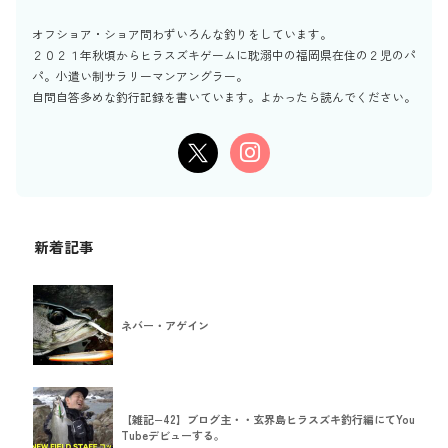
オフショア・ショア問わずいろんな釣りをしています。
２０２１年秋頃からヒラスズキゲームに耽溺中の福岡県在住の２児のパ
パ。小遣い制サラリーマンアングラー。
自問自答多めな釣行記録を書いています。よかったら読んでください。
新着記事
ネバー・アゲイン
【雑記−42】ブログ主・・玄界島ヒラスズキ釣行編にてYou
Tubeデビューする。