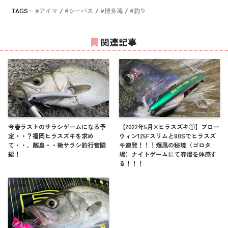
TAGS :
アイマ
シーバス
博多湾
釣り
関連記事
今春ラストのサラシゲームになる予
【2022年5月×ヒラスズキ①】ブロー
定・・？福岡ヒラスズキを求め
ウィン125Fスリムと80Sでヒラスズ
て・・、離島・・微サラシ釣行奮闘
キ連発！！！爆風の秘境（ゴロタ
編！
場）ナイトゲームにて春爆を体感す
る！！！