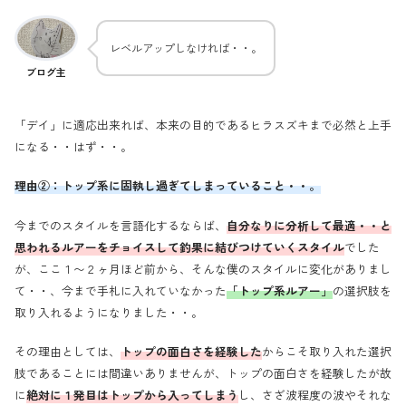
レベルアップしなければ・・。
ブログ主
「デイ」に適応出来れば、本来の目的であるヒラスズキまで必然と上手
になる・・はず・・。
理由②：トップ系に固執し過ぎてしまっていること・・。
今までのスタイルを言語化するならば、
自分なりに
分析
して
最適・・と
思われるルアーをチョイスして釣果に結びつけていくスタイル
でした
が、ここ１〜２ヶ月ほど前から、そんな僕のスタイルに変化がありまし
て・・、今まで手札に入れていなかった
「トップ系ルアー」
の選択肢を
取り入れるようになりました・・。
その理由としては、
トップの面白さを経験した
からこそ取り入れた選択
肢であることには間違いありませんが、トップの面白さを経験したが故
に
絶対に１発目はトップから入ってしまう
し、さざ波程度の波やそれな