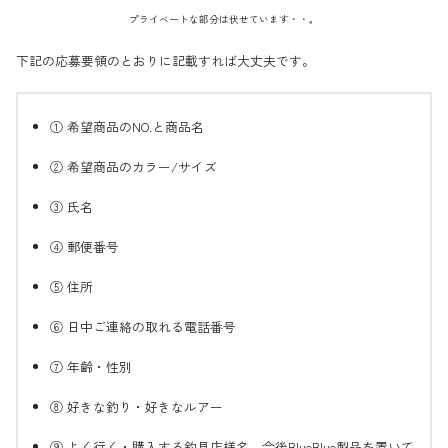
プライベートな部分は伏せています・・。
下記の応募要領のとおりに記載すれば大丈夫です。
① 希望商品のNO.と商品名
② 希望商品のカラー/サイズ
③ 氏名
④ 郵便番号
⑤ 住所
⑥ 日中ご連絡の取れる電話番号
⑦ 年齢・性別
⑧ 好きな釣り・好きなルアー
⑨ よく行く・購入する釣具店様名、今後BlueBlue製品を置いて