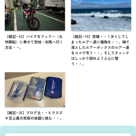
【雑記−33】バイクをフェリー（九
【雑記−19】悲報・・！失くしてし
州郵船）に乗せて壱岐・対馬へ行く
まったルアー達に懺悔を・・。磯で
方法・・。
落としたルアーボックスのルアー達
をココで弔う・・。そしてチャック
はしっかり閉めようと心に誓
う・・。
【雑記−35】ブログ主・・ヒラスズ
キ至上最大究極の命題に挑む・・。