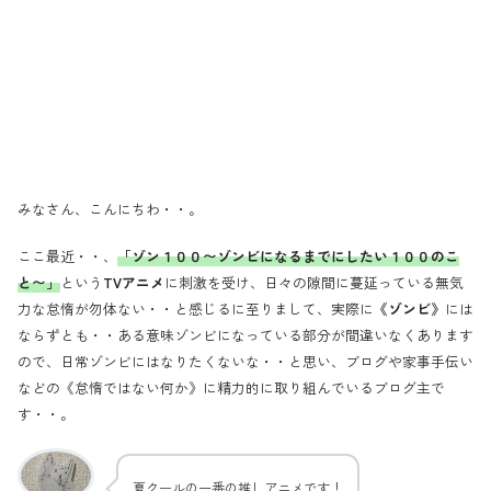
みなさん、こんにちわ・・。
ここ最近・・、
「ゾン１００〜ゾンビになるまでにしたい１００のこ
と〜」
という
TVアニメ
に刺激を受け、日々の隙間に蔓延っている無気
力な怠惰が勿体ない・・と感じるに至りまして、実際に
《ゾンビ》
には
ならずとも・・ある意味ゾンビになっている部分が間違いなくあります
ので、日常ゾンビにはなりたくないな・・と思い、ブログや家事手伝い
などの《怠惰ではない何か》に精力的に取り組んでいるブログ主で
す・・。
夏クールの一番の推しアニメです！