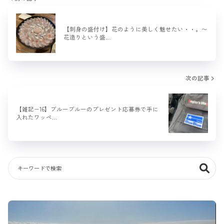
【刺身の盛付け】花のように美しく魅せたい・・。〜
花造りという盛…
次の記事
【雑記−16】ブルーブルーのプレゼント応募券で手に
入れたワッペ…