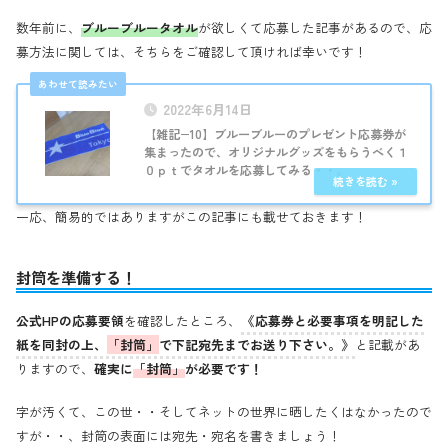
数年前に、
ブルーブルータオル
が欲しくて応募した記事があるので、応
募方法に関しては、そちらをご確認して頂ければ幸いです！
2022年6月14日
【雑記−10】ブルーブルーのプレゼント応募券が
集まったので、オリジナルグッズをもらうべく１
０ｐｔでタオルを応募してみる・・。
一応、簡易的ではありますがこの記事にも載せておきます！
封筒を準備する！
公式HPの応募要領
を確認したところ、
《応募券と必要事項を明記した
紙を同封の上、
「封筒」
で下記宛先までお送り下さい。》
と記載があ
りますので、
確実に
「封筒」
が必要です！
字が汚くて、この世・・そしてネットの世界に晒したくはなかったので
すが・・、封筒の表面には宛先・宛名を書きましょう！