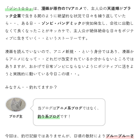
「ゾン１００」
は、
漫画が原作のTVアニメ
で、主人公の
天道輝
が
ブラ
ック企業
で生きる屍のように絶望的な状況で日々を繰り返していた
ら・・、ある日・・
ゾンビ・パンデミック
が突如発生し、会社に出勤し
なくて良くなったことがキッカケで、主人公が絶体絶命な日々をポジテ
ィブに生きていく・・というストーリーです。
漫画を読んでいないので、アニメ新規・・という身分ではあり、漫画か
らアニメになって・・どれだけ改変されているか分からないところでは
ありますが、おかげで日常ゾンビにならないようにポジティブに活きよ
うと実践的に動いている今日この頃・・。
みなさん・・釣れてますか？
当ブログは
アニメ系ブログ
ではなく、
釣り系ブログ
です！
ブログ主
今回は、釣行記録ではありませんが、日頃の散財により
ブルーブルーさ