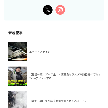
新着記事
ネバー・アゲイン
【雑記−42】ブログ主・・玄界島ヒラスズキ釣行編にてYou
Tubeデビューする。
【雑記−41】2025年を月別でまとめてみる・・。