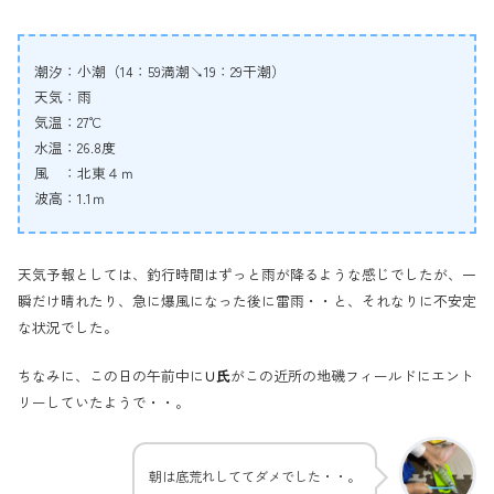
潮汐：小潮（14：59満潮↘19：29干潮）
天気：雨
気温：27℃
水温：26.8度
風 ：北東４ｍ
波高：1.1ｍ
天気予報としては、釣行時間はずっと雨が降るような感じでしたが、一
瞬だけ晴れたり、急に爆風になった後に雷雨・・と、それなりに不安定
な状況でした。
ちなみに、この日の午前中に
∪氏
がこの近所の地磯フィールドにエント
リーしていたようで・・。
朝は底荒れしててダメでした・・。