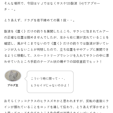
そんな場所で、今回はＶＪではなくサスケ120裂波（H)でアプロー
チ・・。
とりあえず、ドラグを若干締めての第１投・・。
裂波を《置く》だけの釣りを展開したところ、サラシに包まれてルアー
の正確な位置は掴めませんでしたが、左から右に潮が流れていることを
確認し、風がそこまでないので《置く》だけの釣りでは裂波が浮いてレ
ンジが入らないことが判明したので、立ち位置をややアップに展開でき
るように移動して、スローリトリーブでレンジを入れてサラシの中に漂
わせていたところ手前のテーブル状の磯ギワの回収直前でヒット！
こういう時に限って・・、
ヒラセイゴじゃないのかよ！
ブログ主
おそらくフッコクラスのヒラスズキかと思われますが、反転の直後にラ
インが擦れていることをロッドを通して伝わり、とりあえず浮かせよう
と思ってロッドを立てたところ生命感が途絶えラインブレイク・・