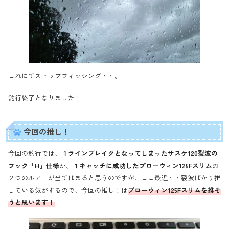
これにてストップフィッシング・・。
釣行終了となりました！
今回の推し！
今回の釣行では、
１ラインブレイクとなってしまったサスケ120裂波の
フック「H」仕様
か、
１キャッチに成功したブローウィン125Fスリム
の
２つのルアーが当てはまると思うのですが、ここ最近・・裂波ばかり推
している気がするので、今回の推し！は
ブローウィン125Fスリムを推そ
うと思います！