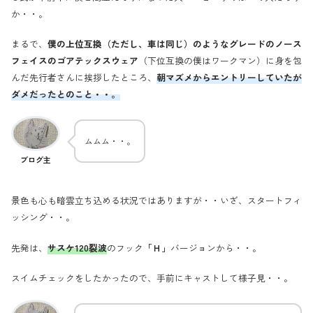
か・・。
まるで、
僕の上位互換（ただし、車は同じ）のようなグレードのノース
フェイスのゴアテックスウェア
（下位互換の僕はワークマン）に身を包
んだ先行者さんに挨拶したところ、
朝マズメからエントリーしていたが
ダメだったとのこと・・。
ムムム・・。
ブログ主
景色も心も暗雲立ち込める状況ではありますが・・いざ、スタートフィ
ッシング・・。
先発は、
サスケ120裂波
のフック
「Ｈ」
バージョンから・・。
スイムチェックをしたかったので、手前にキャストして様子見・・。