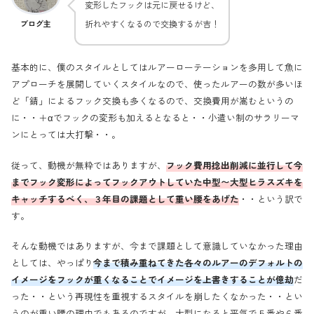
変形したフックは元に戻せるけど、
折れやすくなるので交換するが吉！
ブログ主
基本的に、僕のスタイルとしてはルアーローテーションを多用して魚に
アプローチを展開していくスタイルなので、使ったルアーの数が多いほ
ど「錆」によるフック交換も多くなるので、交換費用が嵩むというの
に・・＋αでフックの変形も加えるとなると・・小遣い制のサラリーマ
ンにとっては大打撃・・。
従って、動機が無粋ではありますが、
フック費用捻出削減に並行して今
までフック変形によってフックアウトしていた中型〜大型ヒラスズキを
キャッチするべく、３年目の課題として重い腰をあげた
・・という訳で
す。
そんな動機ではありますが、今まで課題として意識していなかった理由
としては、やっぱり
今まで積み重ねてきた各々のルアーのデフォルトの
イメージをフックが重くなることでイメージを上書きすることが億劫
だ
った・・という再現性を重視するスタイルを崩したくなかった・・とい
うのが重い腰の理由でもあるのですが、大型になると平気で５番や６番