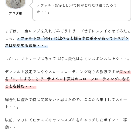
デフォルト設定と比べて何がどれだけ違うだろう
か・・。
ブログ主
まずは、一度レンジを入れてみてリトリーブせずにステイさせてみたと
ころ、
デフォルトの「MH」に比べると揺らぎに重みがあってレスポン
スはやや劣る印象・・。
しかし、リトリーブにあっては特に変化はなくレスポンスは上々・・。
デフォルト設定ではややスローフローティング寄りの裂波ですが
フック
を「H」にすることで、サスペンド気味のスローフローティングになる
ことを確認・・。
総合的に鑑みて特に問題ないと思えたので、ここから集中してスター
ト・・。
以前、
ＶＪ
にてヒラスズキやマルスズキをキャッチしたポイントに移
動・・。