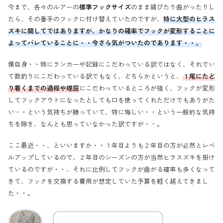
今まで、各々のルアーの
標準フックサイズ
のまま錆びたり曲がったりし
たら、その番手のフックに付け替えていたのですが、
特に大型のヒラス
ズキに関してではありますが、かなりの確率でフックが変形することに
よってバレていることに・・今さら気がついたのであります・・。
僕自身・・特にランカーや記録にこだわっている訳ではなく、それでい
て数釣りにこだわっている訳でもなく、どちらかというと、
１尾にたど
り着くまでの過程や理屈
にこだわっているところが強く、フックが変形
してフックアウトになったとしても口を使ってくれただけでもありがた
い・・という気持ちが勝っていて、特に悔しい・・という一般的な気持
ちを除き、なんとも思っていなかった訳ですが・・。
ここ最近・・、といいますか・・１年目よりも２年目の方が必然とレベ
ルアップしているので、２年目のシーズンの方が当然ヒラスズキを掛け
ているのですが・・、それに比例してフックが曲がる確率も多くなって
きて、フックを交換する費用が想定していた予算を軽く越えてきまし
た・・。