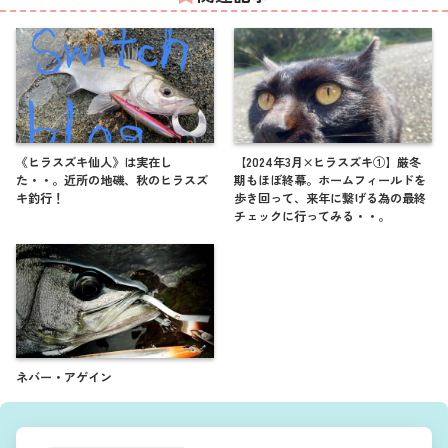
《ヒラスズキ仙人》は実在し
【2024年3月×ヒラスズキ①】厳冬
た・・。近所の地磯、秋のヒラスズ
期もほぼ終幕。ホームフィールドを
キ釣行！
歩き回って、来年に繋げる為の最終
チェックに行ってみる・・。
ネバー・アゲイン