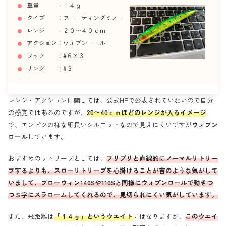
重量 ：１４ｇ
タイプ ：フローティングミノー
レンジ ：２０〜４０ｃｍ
アクション：ウォブンロール
フック ：#６×３
リング ：#３
レンジ・アクションに関しては、公式HPで公表されていないので自分
の感覚ではあるのですが、
20〜40ｃｍほどのレンジが入るイメージ
で、エンピツの様な細長いシルエットなので見えにくいですが
ウォブン
ロール
しています。
おすすめのリトリーブとしては、
ブリブリと直線的にノーマルリトリー
ブするよりも、スローリトリーブを心掛けることが吉のような気がして
いまして、ブローウィン140Sや110Sと同様にウォブンロールで動きつ
つＳ字にスラロームしてくれるので、見切られにくい気がしています。
また、飛距離は
「１４ｇ」というウエイト
にはなりますが、
このウエイ