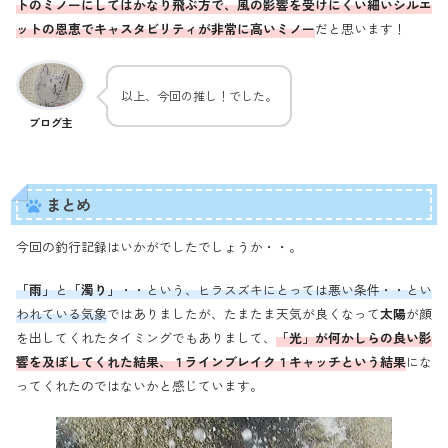
トのミノーにしてはかなり飛ぶ方で、風の影響を受けにくい細いシルエ
ットの恩恵でキャスタビリティが非常に高いミノー
だと思います！
以上、今回の推し！でした。
ブログ主
まとめ
今回の釣行記録はいかがでしたでしょうか・・。
「雨」
と
「濁り」
・・という、ヒラスズキにとっては悪い条件・・とい
われている気象
ではありましたが、たまたま天気が良くなって
太陽
が顔
を出してくれたタイミングでもありまして、
「光」が何かしらの良い影
響を及ぼしてくれた結果、１ラインブレイク１キャッチという結果
にな
ってくれたのではないかと感じています。