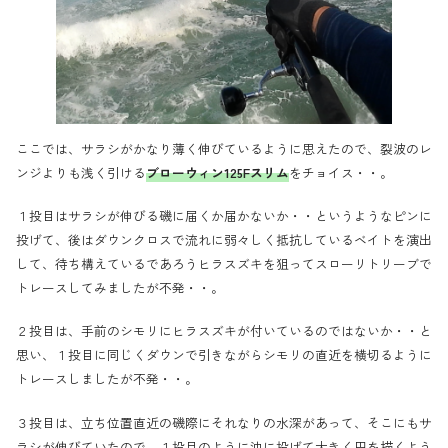
ここでは、サラシがかなり薄く伸びているように思えたので、裂波のレ
ンジよりも浅く引ける
ブローウィン125Fスリム
をチョイス・・。
１投目はサラシが伸びる磯に届くか届かないか・・というようなピンに
投げて、後はダウンクロスで流れに弱々しく抵抗しているベイトを演出
して、待ち構えているであろうヒラスズキを狙ってスローリトリーブで
トレースしてみましたが不発・・。
２投目は、手前のシモリにヒラスズキが付いているのではないか・・と
思い、１投目に同じくダウンで引きながらシモリの直近を横切るように
トレースしましたが不発・・。
３投目は、立ち位置直近の磯際にそれなりの水深があって、そこにもサ
ラシが伸びていたので、１投目のように沖に投げて大きく円を描くよう