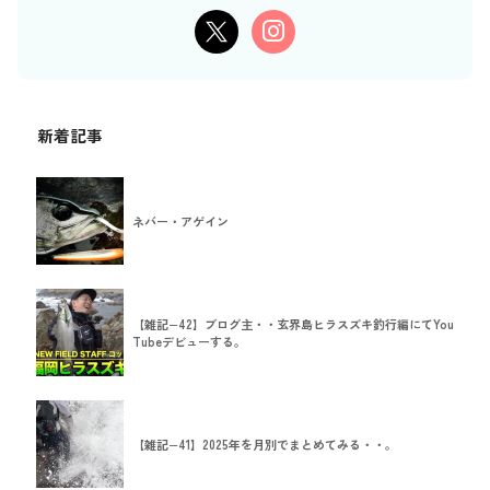
新着記事
ネバー・アゲイン
【雑記−42】ブログ主・・玄界島ヒラスズキ釣行編にてYou
Tubeデビューする。
【雑記−41】2025年を月別でまとめてみる・・。