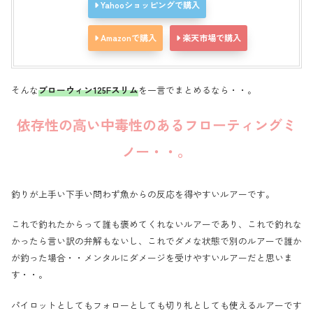
Yahooショッピングで購入
Amazonで購入
楽天市場で購入
そんな
ブローウィン125Fスリム
を一言でまとめるなら・・。
依存性の高い中毒性のあるフローティングミ
ノー・・。
釣りが上手い下手い問わず魚からの反応を得やすいルアーです。
これで釣れたからって誰も褒めてくれないルアーであり、これで釣れな
かったら言い訳の弁解もないし、これでダメな状態で別のルアーで誰か
が釣った場合・・メンタルにダメージを受けやすいルアーだと思いま
す・・。
パイロットとしてもフォローとしても切り札としても使えるルアーです