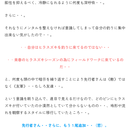
能性を抑えるべく、冷静になれるように何度も深呼吸・・。
さらに・・。
それなりにメンタルを整えなければ意識してしまって自分の釣りに集中
出来ない気がしたので・・。
・・
自分はヒラスズキを釣りに来てるのではない・・
・・
来春のヒラスズキシーズンの為にフィールドワークに来ているの
だ・・
と、何度も頭の中で暗示を繰り返すことにより先行者さんは《敵》では
なく《友軍》・・むしろ友達・・。
という意識を刷り込んで、遠目で見えるだけなので、どのピンにヒラス
ズキが付いていたのか漠然としていて分からないものの・・、地形や流
れを観察するスタイルに移行していたところ・・。
先行者さん・・さらに、もう１尾追加・・（悲）。