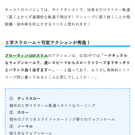
キャストのコツとしては、サイドキャストで、出来るだけライナー軌道
（高く上がらず直線的な軌道で飛ばす）でシャープに振り抜くことが飛
距離・命中率を向上させるコツかと思われます！
Ｓ字スラローム＋可変アクションが秀逸！
ブローウィン125Fスリム
のアクションは、公式HPでは
「〜ナチュラル
なウォブンロールで、速いスピードからスローリトリーブまでキッチリ
とバランス良く泳ぎます〜」
・・と謳っており、もう少し具体的にリト
リーブ別に書いてみるとこんな感じでしょうか・・。
① デッドスロー
細めのＳ字スラローム軌道＋タイトなローリング
② スロー
弱めのフラつきスライド＋ローリング寄りのウォブンロール
③ ノーマル
控えめなウォブンロール