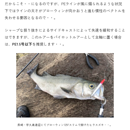
だからこそ・・になるのですが、PEラインが風に煽られるような状況
下ではラインの太さがブローウィンが向かおうと進む慣性のベクトルを
失わせる要因となるので・・。
シャープな振り抜きによるサイドキャストによって失速を緩和すること
はできますが、このルアーをパイロットルアーとして主軸に置く場合
は、
PE1.5号以下
を推奨します・・。
長崎・宇久島遠征にてブローウィン125Fスリムで掛けたヒラスズキ・・。