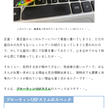
このルアーが、魔導具と呼ばれているブローウィン125Fスリム・・。
正直・・真正面からこのルアーについて素直に書いてしまうと、ただの
面白みの欠片もないヒットルアーの紹介となってしまうと思われたの
で、少しでも面白い感じで記事を書いてみたくて、心を込めてかなり斜
めな感じで揶揄ってしまいましたが・・。
それくらい、批判する点が極めて少ない、完成度の高いルアーで、みな
さんがお買い求めになる理由も充分理解出来るし、現時点でも需要と共
有のバランスが取れていない理由も凄く分かるルアーです・・。
そんな、
ブローウィン125Fスリム
のスペックはコチラ・・。
ブローウィン125Fスリムのスペック