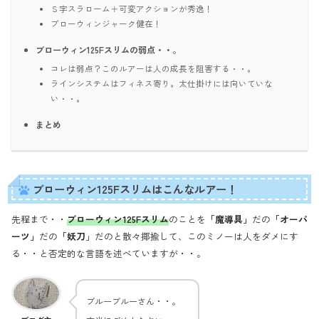
Ｓ字スラローム＋可変アクションが秀逸！
ブローウィンジャーク健在！
ブローウィン125Fスリムの弱点・・。
コレは弱点？このルアーは人の成長を阻害する・・。
ラインシステムはフィネス寄り。太仕掛けには向いていな
い・・。
まとめ
ブローウィン125Fスリムはこんなルアー！
先程まで・・
ブローウィン125Fスリム
のことを
「魔導具」
だの
「オーパ
ーツ」
だの
「妖刀
」だのと散々揶揄して、このミノーは人をダメにす
る・・と否定的な言語を述べていますが・・。
ブルーブルーさん・・。