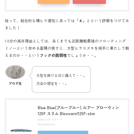
従って、総合的な磯ヒラ適性にあっては
「４」
とという評価をつけてみ
ました！
1.0分の減点理由としては、あくまでも近距離戦最強のフローティング
ミノーという攻める面積の狭さと、大型ヒラスズキを相手に果たして戦
えるのか・・という
フックの脆弱性
でしょうか・・。
大型を掛ける日に備えて・・。
万全の想定を・・。
ブログ主
Blue Blue(ブルーブルー) ルアー ブローウィン
125F スリム Blooowin!125F-slim
posted with
カエレバ
Beautyboasorte