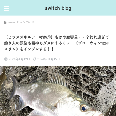
switch blog
ホーム
インプレ
【ヒラスズキルアー考察⑨】もはや魔導具・・？釣れ過ぎて
釣り人の頭脳も精神もダメにするミノー《ブローウィン125F
スリム》をインプレする！！
2024年1月12日
2024年11月15日