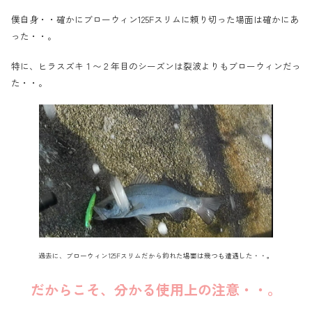
僕自身・・確かにブローウィン125Fスリムに頼り切った場面は確かにあ
った・・。
特に、ヒラスズキ１〜２年目のシーズンは裂波よりもブローウィンだっ
た・・。
過去に、ブローウィン125Fスリムだから釣れた場面は幾つも遭遇した・・。
だからこそ、分かる使用上の注意・・。