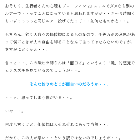
おそらく、先行者さんの心理もブローウィン125Fスリムでダメなら別の
ルアーで・・ってことになっていると思われますがが・・２〜３時間く
らいずっっっっと同じルアー投げてたって・・如何なものかと・・。
もちろん、釣り人各々の価値観によるものなので、千差万別の意思があ
って僕ごときが人の自由を縛ることなんてあってはならないのですが、
さすがにどうかと・・。
きっと・・、この磯ヒラ師さんは「面白さ」というより「漁」的感覚で
ヒラスズキを見ているのでしょうが・・。
そんな釣りのどこが面白いのだろうか・・。
・・と、思ってしまう僕がいる・・。
いや・・。
何度も言うけど、価値観は人それぞれにあって当然・・。
だから、この人が悪い・・という訳ではないのでしょうが・・。