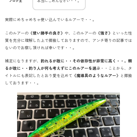
本当にごめんなさい・・。
ブログ主
実際にめちゃめちゃ使い込んでいるルアーで・・。
このルアーの
《使い勝手の良さ》
や、このルアーの
《強さ》
といった性
質を充分に理解した上で揶揄しておりますので、アンチ寄りの記事では
ないのでお察し頂ければ幸いです・・。
補足になりますが、
釣れるが故に・・その依存性が非常に高く・・。頼
るが故に・・釣り人が何も考えずにこのルアーを選ぶ
・・ことから、タ
イトルにも表記したとおり愛を込めて
《魔導具のようなルアー》
と揶揄
しております・・。