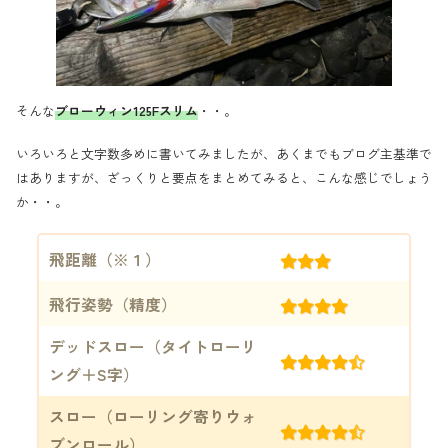
そんな
ブローウィン125Fスリム
・・。
いろいろと文字数多めに書いてみましたが、あくまでもブログ主基準で
はありますが、ざっくりと要点をまとめてみると、こんな感じでしょう
か・・。
飛距離（※１）
(3)
飛行姿勢（精度）
(4)
デッドスロー（タイトローリ
(4.5)
ング＋S字）
スロー（ローリング寄りウォ
(4.5)
ブンロール）