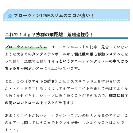
ブローウィン125Fスリムのココが凄い！
これで１４ｇ？抜群の飛距離！荒磯適性◎！
ブローウィン125Fスリム
には、このシルエットの比率に見合っていない
ような大きめの
タングステンボールが３個搭載の重心移動システム
とな
っており、想像のとおり
１４ｇというフローティングミノーの中ではめ
ちゃめちゃ飛ぶルアー
に仕上がっています。
また、この
《ウエイトの軽さ》
がヒラスズキロッドと相性が良いの
か・・ロッドを曲げるようにしてルアーウエイトを乗せて飛ばすような
大振りをせずとも、シャープに振り抜くことができるので、
非常に精度
の高いコントロールキャスト
が出来ます！
あまりウエイトが軽いと・・ライントラブルの原因となるのですが、こ
のルアーに関してはそこまでトラブルが発生したようなことはないで
す・・。