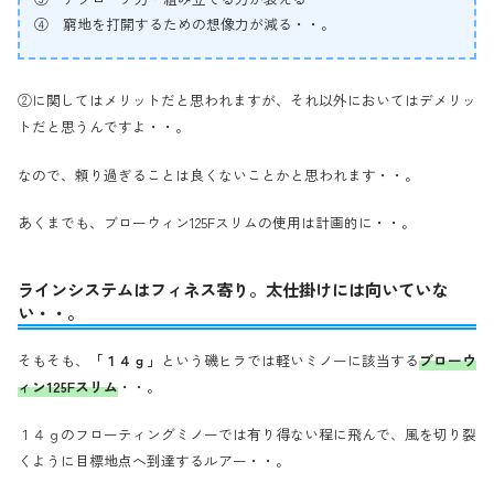
④ 窮地を打開するための想像力が減る・・。
②に関してはメリットだと思われますが、それ以外においてはデメリッ
トだと思うんですよ・・。
なので、頼り過ぎることは良くないことかと思われます・・。
あくまでも、ブローウィン125Fスリムの使用は計画的に・・。
ラインシステムはフィネス寄り。太仕掛けには向いていな
い・・。
そもそも、
「１４ｇ」
という磯ヒラでは軽いミノーに該当する
ブローウ
ィン125Fスリム
・・。
１４ｇのフローティングミノーでは有り得ない程に飛んで、風を切り裂
くように目標地点へ到達するルアー・・。