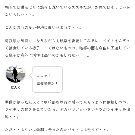
福岡では頂点ばりに悠々と泳いでいるスズキだが、対馬ではそうはいか
ないらしい・・。
こんな流れのない僻地に追い込まれて・・。
可哀想な気持ちになりながらも観察を継続してみるに、ベイトをこぞっ
て捕食している様子・・ではないものの、暗部の面を自由に回遊してい
る様子は意外に活性は高いのかもしれない・・。
よしゃ！
準備出来た！
友人Ｋ
準備が整った友人Ｋに明暗部を並行に引いてもらうように依頼しつつ、
ライキリの動きを見ていたら、デカいヤツと小さいヤツがライキリを追
尾・・。
ただ・・お互いに牽制し合ったのかバイトには至らず・・。