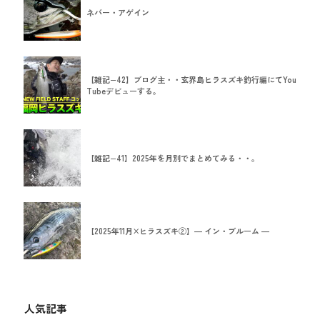
ネバー・アゲイン
【雑記−42】ブログ主・・玄界島ヒラスズキ釣行編にてYou
Tubeデビューする。
【雑記−41】2025年を月別でまとめてみる・・。
【2025年11月×ヒラスズキ②】― イン・ブルーム ―
人気記事