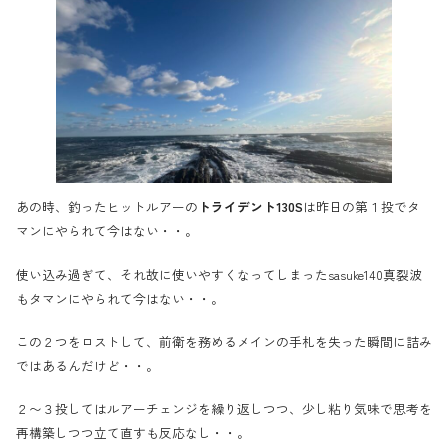
あの時、釣ったヒットルアーの
トライデント130S
は昨日の第１投でタ
マンにやられて今はない・・。
使い込み過ぎて、それ故に使いやすくなってしまったsasuke140真裂波
もタマンにやられて今はない・・。
この２つをロストして、前衛を務めるメインの手札を失った瞬間に詰み
ではあるんだけど・・。
２〜３投してはルアーチェンジを繰り返しつつ、少し粘り気味で思考を
再構築しつつ立て直すも反応なし・・。