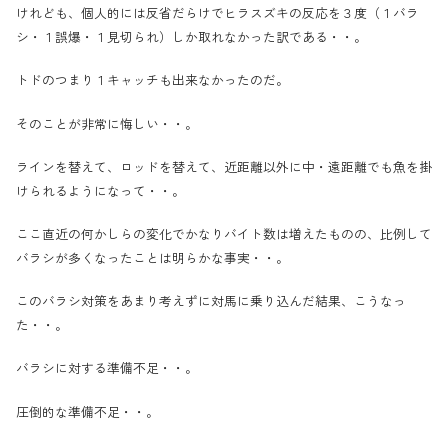
けれども、個人的には反省だらけでヒラスズキの反応を３度（１バラ
シ・１誤爆・１見切られ）しか取れなかった訳である・・。
トドのつまり１キャッチも出来なかったのだ。
そのことが非常に悔しい・・。
ラインを替えて、ロッドを替えて、近距離以外に中・遠距離でも魚を掛
けられるようになって・・。
ここ直近の何かしらの変化でかなりバイト数は増えたものの、比例して
バラシが多くなったことは明らかな事実・・。
このバラシ対策をあまり考えずに対馬に乗り込んだ結果、こうなっ
た・・。
バラシに対する準備不足・・。
圧倒的な準備不足・・。