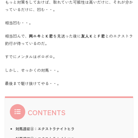
もっと対策をしておけば、取れていた可能性は高いだけに、それが分か
っているだけに、凹む・・。
相当凹む・・。
相当凹んで、
両ニキ
と
Ｋ君
を見送った後に
友人Ｋ
と
Ｆ君
とのエクストラ
釣行が待っているのだ。
すでにメンタルはボロボロ。
しかし、せっかくの対馬・・。
最後まで駆け抜けてやる・・。
CONTENTS
対馬遠征⑧：エクストラナイトヒラ