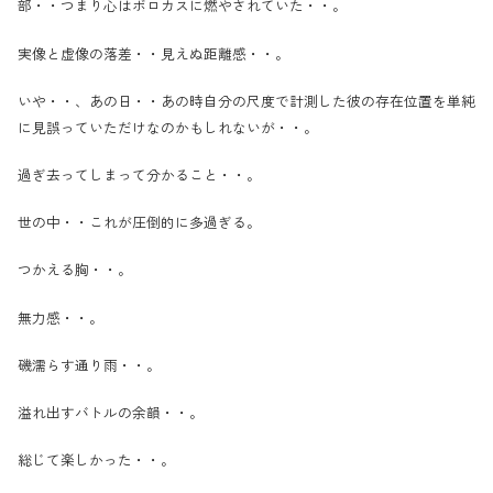
部・・つまり心はボロカスに燃やされていた・・。
実像と虚像の落差・・見えぬ距離感・・。
いや・・、あの日・・あの時自分の尺度で計測した彼の存在位置を単純
に見誤っていただけなのかもしれないが・・。
過ぎ去ってしまって分かること・・。
世の中・・これが圧倒的に多過ぎる。
つかえる胸・・。
無力感・・。
磯濡らす通り雨・・。
溢れ出すバトルの余韻・・。
総じて楽しかった・・。