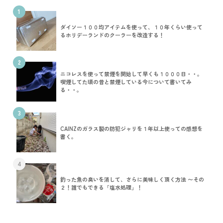
1
ダイソー１００均アイテムを使って、１０年くらい使って
るホリデーランドのクーラーを改造する！
2
ニコレスを使って禁煙を開始して早くも１０００日・・。
喫煙してた頃の昔と禁煙している今について書いてみ
る・・。
3
CAINZのガラス製の防犯ジャリを１年以上使っての感想を
書く。
4
釣った魚の臭いを消して、さらに美味しく頂く方法 〜その
２！誰でもできる「塩水処理」！