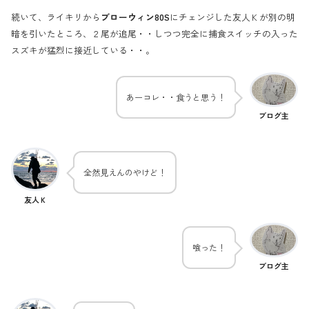
続いて、ライキリから
ブローウィン80S
にチェンジした友人Ｋが別の明
暗を引いたところ、２尾が追尾・・しつつ完全に捕食スイッチの入った
スズキが猛烈に接近している・・。
あーコレ・・食うと思う！
ブログ主
全然見えんのやけど！
友人Ｋ
喰った！
ブログ主