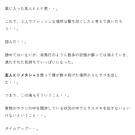
奥に入った友人ＫとＦ君・・。
これで、３人でフレッシュな場所は撃ち尽くしたと考えて良いだろ
う・・。
詰んだ・・。
諦めてはいないが、走馬灯のように数多の記憶が蘇っては消えていき、
満たされた気持ちでいっぱいになった。
友人Ｋ
が
メタシャ
を使って僕が散々投げた場所からヒラゴを出し
た・・。
つまり、この海もそういうこと・・。
青物がサラシの中を闊歩している状況の中でヒラスズキを出さないとい
けないということ・・。
タイムアップ・・。