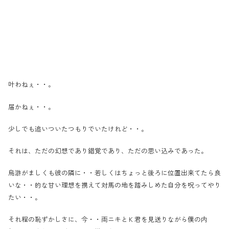
叶わねぇ・・。
届かねぇ・・。
少しでも追いついたつもりでいたけれど・・。
それは、ただの幻想であり錯覚であり、ただの思い込みであった。
烏滸がましくも彼の隣に・・若しくはちょっと後ろに位置出来てたら良
いな・・的な甘い理想を携えて対馬の地を踏みしめた自分を呪ってやり
たい・・。
それ程の恥ずかしさに、今・・両ニキとＫ君を見送りながら僕の内