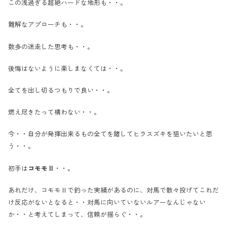
この浅過ぎる超絶ハードな地形も・・。
難解なアプローチも・・。
数多の迷走した思考も・・。
後悔はないように楽しまなくては・・。
全てを出し切るつもりで良い・・。
燃え尽きたって構わない・・。
今・・自分が発揮出来るもの全てを賭してヒラスズキを狙いたいと思
う・・。
初手は
コモモⅡ
・・。
あれだけ、コモモⅡで釣った実績があるのに、対馬で散々投げてこれだ
け反応がないとなると・・対馬に向いていないルアーなんじゃない
か・・と考えてしまって、信頼が揺らぐ・・。