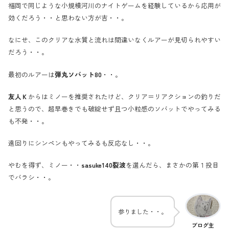
福岡で同じような小規模河川のナイトゲームを経験しているから応用が
効くだろう・・と思わない方が吉・・。
なにせ、このクリアな水質と流れは間違いなくルアーが見切られやすい
だろう・・。
最初のルアーは
弾丸ソバット80
・・。
友人Ｋ
からはミノーを推奨されたけど、クリア＝リアクションの釣りだ
と思うので、超早巻きでも破綻せず且つ小粒感のソバットでやってみる
も不発・・。
遠回りにシンペンもやってみるも反応なし・・。
やむを得ず、ミノー・・
sasuke140裂波
を選んだら、まさかの第１投目
でバラシ・・。
参りました・・。
ブログ主