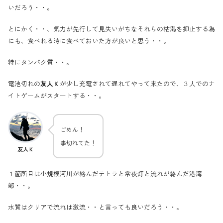
いだろう・・。
とにかく・・、気力が先行して見失いがちなそれらの枯渇を抑止する為
にも、食べれる時に食べておいた方が良いと思う・・。
特にタンパク質・・。
電池切れの
友人Ｋ
が少し充電されて遅れてやって来たので、３人でのナ
イトゲームがスタートする・・。
ごめん！
事切れてた！
友人Ｋ
１箇所目は小規模河川が絡んだテトラと常夜灯と流れが絡んだ港湾
部・・。
水質はクリアで流れは激流・・と言っても良いだろう・・。