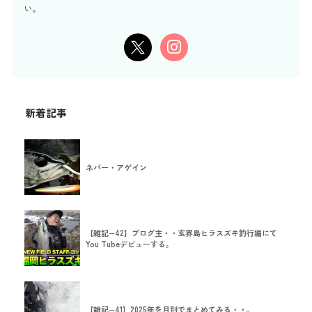
い。
新着記事
ネバー・アゲイン
【雑記−42】ブログ主・・玄界島ヒラスズキ釣行編にて
You Tubeデビューする。
【雑記−41】2025年を月別でまとめてみる・・。