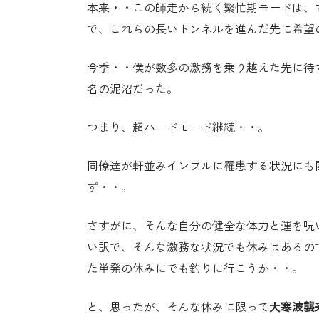
本来・・この師走から続く繁忙期モードは、
で、これらの長いトンネルを進んだ先に希望
今季・・僕が数多の激務を乗り越えた先に待
名の泥沼だった。
つまり、超ハードモード継続・・。
同僚達が軒並みインフルに罹患する状況にも関
ず・・。
さすがに、そんな自分の健全な体力と運を呪
い訳で、そんな激務な状況でも休みはあるの
た単発の休みにでも釣りに行こうか・・。
と、思ったが、そんな休みに限って
大寒波襲