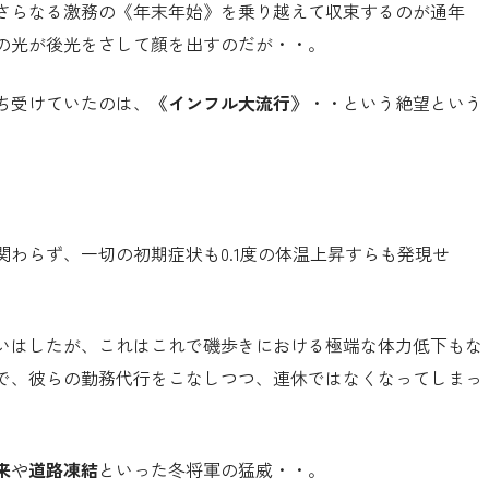
さらなる激務の《年末年始》を乗り越えて収束するのが通年
の光が後光をさして顔を出すのだが・・。
ち受けていたのは、
《インフル大流行》
・・という絶望という
わらず、一切の初期症状も0.1度の体温上昇すらも発現せ
いはしたが、これはこれで磯歩きにおける極端な体力低下もな
で、彼らの勤務代行をこなしつつ、連休ではなくなってしまっ
来
や
道路凍結
といった冬将軍の猛威・・。