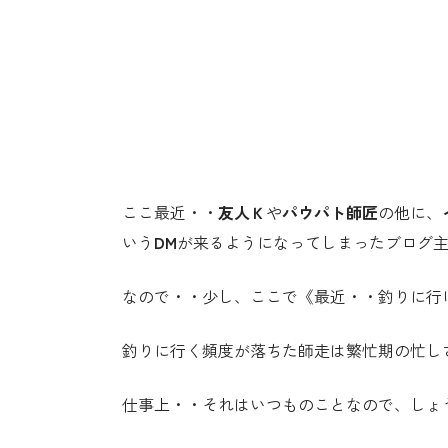
ここ最近・・
友人Ｋ
や
パウパト師匠
の他に、
いう
DM
が来るようになってしまったブログ
なので・・少し、ここで《最近・・釣りに行
釣りに行く頻度が落ちた師走は繁忙期の忙し
仕事上・・それはいつものことなので、しょ