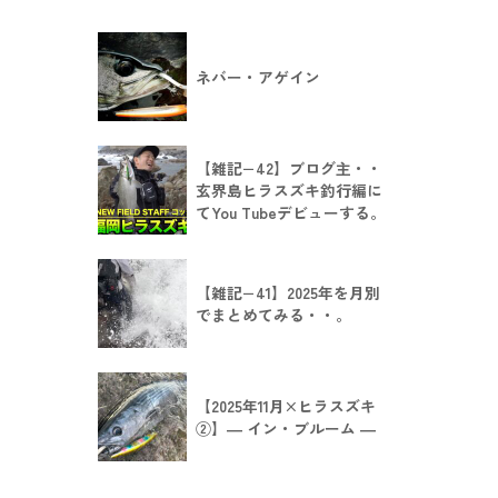
ネバー・アゲイン
【雑記−42】ブログ主・・
玄界島ヒラスズキ釣行編に
てYou Tubeデビューする。
【雑記−41】2025年を月別
でまとめてみる・・。
【2025年11月×ヒラスズキ
②】― イン・ブルーム ―