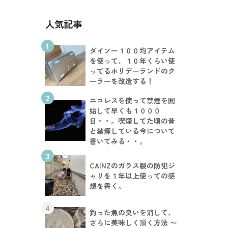
人気記事
1
ダイソー１００均アイテム
を使って、１０年くらい使
ってるホリデーランドのク
ーラーを改造する！
2
ニコレスを使って禁煙を開
始して早くも１０００
日・・。喫煙してた頃の昔
と禁煙している今について
書いてみる・・。
3
CAINZのガラス製の防犯ジ
ャリを１年以上使っての感
想を書く。
4
釣った魚の臭いを消して、
さらに美味しく頂く方法 〜