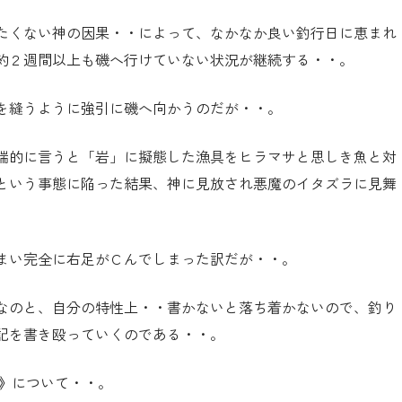
たくない神の因果・・によって、なかなか良い釣行日に恵まれ
約２週間以上も磯へ行けていない状況が継続する・・。
を縫うように強引に磯へ向かうのだが・・。
端的に言うと「岩」に擬態した漁具をヒラマサと思しき魚と対
という事態に陥った結果、神に見放され悪魔のイタズラに見舞
まい完全に右足がＣんでしまった訳だが・・。
なのと、自分の特性上・・書かないと落ち着かないので、釣り
記を書き殴っていくのである・・。
》
について・・。