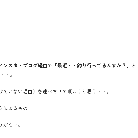
インスタ・ブログ経由
で
「最近・・釣り行ってるんすか？」
と
主・・。
けていない理由》を述べさせて頂こうと思う・・。
さによるもの・・。
うがない。