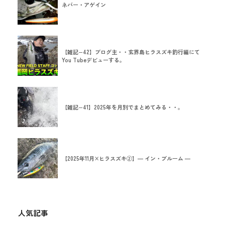
ネバー・アゲイン
【雑記−42】ブログ主・・玄界島ヒラスズキ釣行編にて
You Tubeデビューする。
【雑記−41】2025年を月別でまとめてみる・・。
【2025年11月×ヒラスズキ②】― イン・ブルーム ―
人気記事