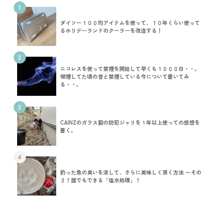
1
ダイソー１００均アイテムを使って、１０年くらい使って
るホリデーランドのクーラーを改造する！
2
ニコレスを使って禁煙を開始して早くも１０００日・・。
喫煙してた頃の昔と禁煙している今について書いてみ
る・・。
3
CAINZのガラス製の防犯ジャリを１年以上使っての感想を
書く。
4
釣った魚の臭いを消して、さらに美味しく頂く方法 〜その
２！誰でもできる「塩水処理」！