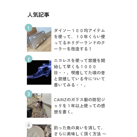
人気記事
1
ダイソー１００均アイテム
を使って、１０年くらい使
ってるホリデーランドのク
ーラーを改造する！
2
ニコレスを使って禁煙を開
始して早くも１０００
日・・。喫煙してた頃の昔
と禁煙している今について
書いてみる・・。
3
CAINZのガラス製の防犯ジ
ャリを１年以上使っての感
想を書く。
4
釣った魚の臭いを消して、
さらに美味しく頂く方法 〜