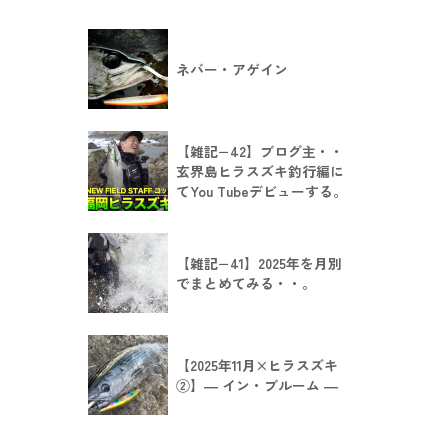
ネバー・アゲイン
【雑記−42】ブログ主・・
玄界島ヒラスズキ釣行編に
てYou Tubeデビューする。
【雑記−41】2025年を月別
でまとめてみる・・。
【2025年11月×ヒラスズキ
②】― イン・ブルーム ―