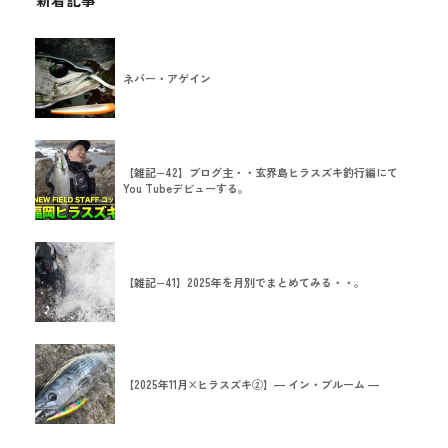
ネバー・アゲイン
【雑記−42】ブログ主・・玄界島ヒラスズキ釣行編にて
You Tubeデビューする。
【雑記−41】2025年を月別でまとめてみる・・。
【2025年11月×ヒラスズキ②】― イン・ブルーム ―