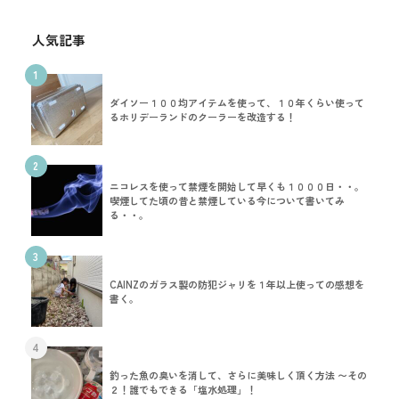
人気記事
1
ダイソー１００均アイテムを使って、１０年くらい使って
るホリデーランドのクーラーを改造する！
2
ニコレスを使って禁煙を開始して早くも１０００日・・。
喫煙してた頃の昔と禁煙している今について書いてみ
る・・。
3
CAINZのガラス製の防犯ジャリを１年以上使っての感想を
書く。
4
釣った魚の臭いを消して、さらに美味しく頂く方法 〜その
２！誰でもできる「塩水処理」！