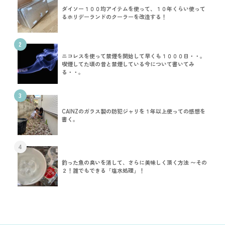
ダイソー１００均アイテムを使って、１０年くらい使って
るホリデーランドのクーラーを改造する！
2
ニコレスを使って禁煙を開始して早くも１０００日・・。
喫煙してた頃の昔と禁煙している今について書いてみ
る・・。
3
CAINZのガラス製の防犯ジャリを１年以上使っての感想を
書く。
4
釣った魚の臭いを消して、さらに美味しく頂く方法 〜その
２！誰でもできる「塩水処理」！