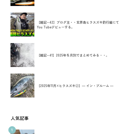
【雑記−42】ブログ主・・玄界島ヒラスズキ釣行編にて
You Tubeデビューする。
【雑記−41】2025年を月別でまとめてみる・・。
【2025年11月×ヒラスズキ②】― イン・ブルーム ―
人気記事
1