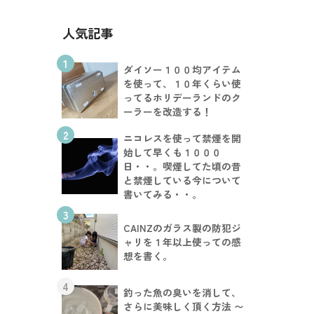
人気記事
1
ダイソー１００均アイテム
を使って、１０年くらい使
ってるホリデーランドのク
ーラーを改造する！
2
ニコレスを使って禁煙を開
始して早くも１０００
日・・。喫煙してた頃の昔
と禁煙している今について
書いてみる・・。
3
CAINZのガラス製の防犯ジ
ャリを１年以上使っての感
想を書く。
4
釣った魚の臭いを消して、
さらに美味しく頂く方法 〜