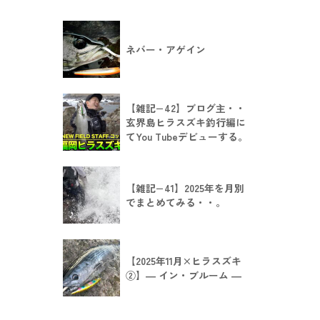
ネバー・アゲイン
【雑記−42】ブログ主・・
玄界島ヒラスズキ釣行編に
てYou Tubeデビューする。
【雑記−41】2025年を月別
でまとめてみる・・。
【2025年11月×ヒラスズキ
②】― イン・ブルーム ―