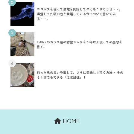
2
ニコレスを使って禁煙を開始して早くも１０００日・・。
喫煙してた頃の昔と禁煙している今について書いてみ
る・・。
3
CAINZのガラス製の防犯ジャリを１年以上使っての感想を
書く。
4
釣った魚の臭いを消して、さらに美味しく頂く方法 〜その
２！誰でもできる「塩水処理」！
HOME