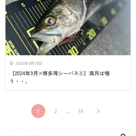
2024年9月19日
【2024年9月×博多湾シーバス⑤】満月は嗤
う・・。
1
2
…
10