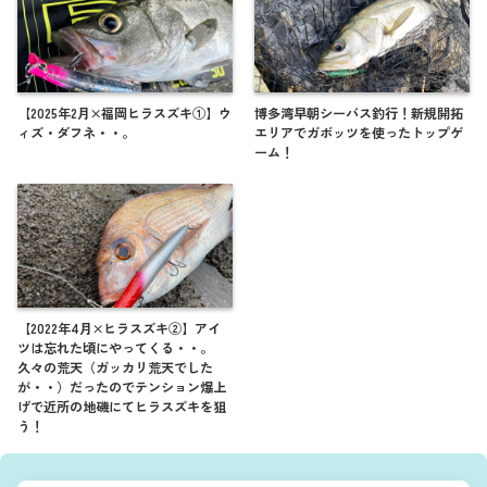
【2025年2月×福岡ヒラスズキ①】ウ
博多湾早朝シーバス釣行！新規開拓
ィズ・ダフネ・・。
エリアでガボッツを使ったトップゲ
ーム！
【2022年4月×ヒラスズキ②】アイ
ツは忘れた頃にやってくる・・。
久々の荒天（ガッカリ荒天でした
が・・）だったのでテンション爆上
げで近所の地磯にてヒラスズキを狙
う！