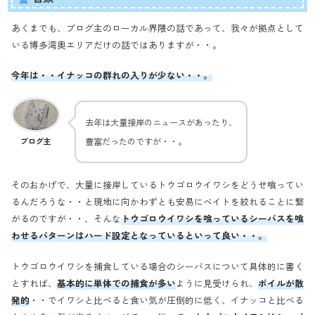
あくまでも、ブログ主のローカル界隈の話であって、我々が拠点として
いる博多湾奥エリアだけの話ではありますが・・。
今年は・・イナッコの群れの入りが少ない・・。
去年は大量接岸のニュースがあったり、
豊富だったのですが・・。
ブログ主
そのおかげで、大量に接岸しているトウゴロウイワシをどうせ喰ってい
るんだろうな・・と現地に向かわずとも安易にベイトを絞れることに繋
がるのですが・・、そんな
トウゴロウイワシを喰っているシーバスを喰
わせるパターンはハード設定となっているといって良い・・。
トウゴロウイワシを捕食している場合のシーバスについて具体的に書く
とすれば、
基本的に単体での捕食が多い
ように見受けられ、
ボイルが散
発的
・・でイワシと比べると食い気が圧倒的に低く、イナッコと比べる