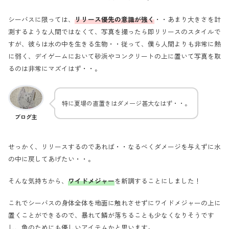
シーバスに限っては、
リリース優先の意識が強く
・・あまり大きさを計
測するような人間ではなくて、写真を撮ったら即リリースのスタイルで
すが、彼らは水の中を生きる生物・・従って、僕ら人間よりも非常に熱
に弱く、デイゲームにおいて砂浜やコンクリートの上に置いて写真を取
るのは非常にマズイはず・・。
特に夏場の直置きはダメージ甚大なはず・・。
ブログ主
せっかく、リリースするのであれば・・なるべくダメージを与えずに水
の中に戻してあげたい・・。
そんな気持ちから、
ワイドメジャー
を新調することにしました！
これでシーバスの身体全体を地面に触れさせずにワイドメジャーの上に
置くことができるので、暴れて鱗が落ちることも少なくなりそうです
し、魚のためにも優しいアイテムかと思います。