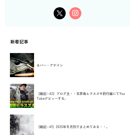
新着記事
ネバー・アゲイン
【雑記−42】ブログ主・・玄界島ヒラスズキ釣行編にてYou
Tubeデビューする。
【雑記−41】2025年を月別でまとめてみる・・。