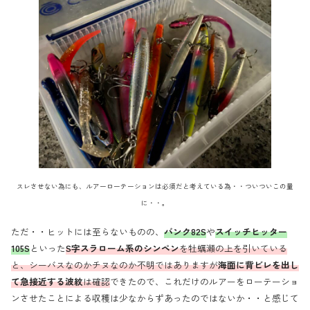
スレさせない為にも、ルアーローテーションは必須だと考えている為・・ついついこの量
に・・。
ただ・・ヒットには至らないものの、
バンク82S
や
スイッチヒッター
105S
といった
S字スラローム系のシンペン
を牡蠣瀬の上を引いている
と、シーバスなのかチヌなのか不明ではありますが
海面に背ビレを出し
て
急接近
する
波紋
は確認
できたので、これだけのルアーをローテーショ
ンさせたことによる収穫は少なからずあったのではないか・・と感じて