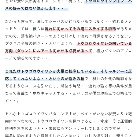
とやや食い気が劣るイメージで・・従って、
トウゴロウイワシはシーバ
スの好みではない気がします・・。
だからと言って、決してシーバスが釣れない訳ではなく・・釣れるメソ
ッドとしては、彼らは
流れに向かってその場にステイする特徴
がありま
すので、落ち鮎パターンのような弱々しく流れに同調させるようなアッ
プクロス全般の釣り・・というよりも、
トウゴロウイワシの向いている
方向（ダウン）にルアーも向かせる必要があって
、極力ダウンのアプロ
ーチで釣るのですが・・。
これだけトウゴロウイワシが大量に接岸していると、そりゃルアーに反
応してくれないよな・・というのが悩みの種
で、群れの外側の輪郭をな
ぞるようなコースを引いたり、潮位や時間・・流れの強さ等の条件が重
なって貴重な１尾をキャッチする・・というのが僕の現時点での答えで
す・・。
そんなトウゴロウイワシパターンですが、ベイトがいない状況よりは確
実にマシなので、トウゴロウイワシを見つけると・・今度こそは圧倒的
勝利をおさめようと・・果敢にもエントリーしてしまうのですが・・、
容易に釣れるような経験をしたことはなく、むしろ返り討ちに遭うこと