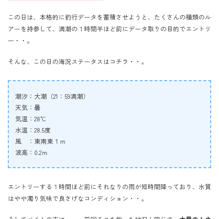
この日は、本格的に釣行データを蓄積させようと、たくさんの種類のル
アーを持参して、満潮の１時間半ほど前にデータ取りの目的でエントリ
ー・・。
そんな、この日の海況ステータスはコチラ・・。
潮汐：大潮（21：59満潮）
天気：曇
気温：28℃
水温：28.5度
風 ：東南東１ｍ
波高：0.2ｍ
エントリーする１時間ほど前にそれなりの雨が短時間降っており、水質
はやや濁り気味で良さげなコンディション・・。