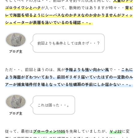
そしてベイトの方は・・、前回チヌを釣った状況と同じで、
大量のトウ
ゴロウイワシとハク
が入っていて、散発的ではありますが時々・・
背ビ
レで海面を切るようにシーバスなのかチヌなのか分かりませんがフィッ
シュイーターが表層を泳いでいるのを確認・・。
前回よりも条件としては良さげ・・？
ブログ主
ただ・・、前回と違うのは、風が
予報よりも強い向かい風
で・・
これに
より海面がざわついており、前回ギリギリ届いていたはずの一定数のル
アーが捕食場件付き場となっている牡蠣瀬の手前にしか届かない・・。
これは困った・・。
ブログ主
従って、最初は
ブローウィン110S
を先発していましたが、
ＶＪ22
に変