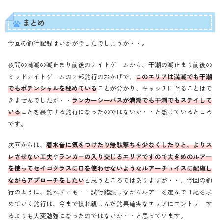
まとめ
今回の釣行記録はいかがでしたでしょうか・・。
夜間の満潮の潮止まり前後のナイトゲームから、干潮の潮止まり前後の
ミッドナイトゲームの２部釣行のおかげで、
このエリアは満潮でも干潮
でもポテンシャルを秘めている
ことが分かり、キャッチに至ることはで
きませんでしたが・・
ランカーシーバスが満潮でも干潮でもステイして
いる
ことを裏付ける釣行になったのではないか・・と感じているところ
です。
次回からは、
着水音に気をつけたり無駄撃ちを少なくしたりと、よりス
レさせない工夫
や
ランカーの入り交じるエリアですので大きめのルアー
を使ってセイゴクラスに口を使わせないようなルアーチョイスに配慮し
ながらアプローチをしたい
と思うところではありますが・・、今回の釣
行のように、釣れずとも・・試行錯誤しながらルアーを選んで１尾を求
めていく釣行は、今まで慣れ親しんだ釣果確実なエリアにエントリーす
るよりも大変勉強になったのではないか・・と思っています。