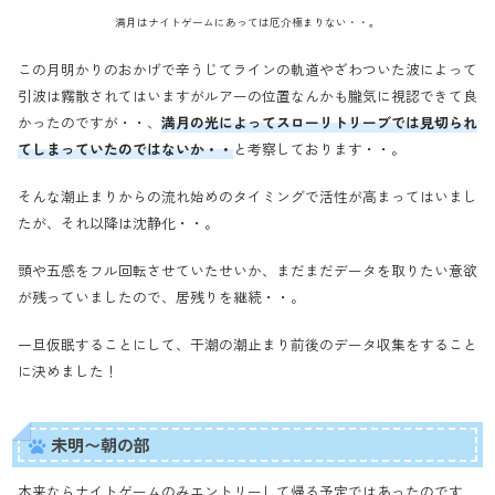
満月はナイトゲームにあっては厄介極まりない・・。
この月明かりのおかげで辛うじてラインの軌道やざわついた波によって
引波は霧散されてはいますがルアーの位置なんかも朧気に視認できて良
かったのですが・・、
満月の光によってスローリトリーブでは見切られ
てしまっていたのではないか・・
と考察しております・・。
そんな潮止まりからの流れ始めのタイミングで活性が高まってはいまし
たが、それ以降は沈静化・・。
頭や五感をフル回転させていたせいか、まだまだデータを取りたい意欲
が残っていましたので、居残りを継続・・。
一旦仮眠することにして、干潮の潮止まり前後のデータ収集をすること
に決めました！
未明〜朝の部
本来ならナイトゲームのみエントリーして帰る予定ではあったのです