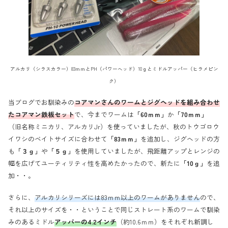
アルカリ（シラスカラー）83ｍｍとPH（パワーヘッド）10ｇとミドルアッパー（ヒラメピン
ク）
当ブログでお馴染みの
コアマンさんのワームとジグヘッドを組み合わせ
たコアマン鉄板セット
で、今までワームは
「60ｍｍ」
か
「70ｍｍ」
（旧名称ミニカリ、アルカリJr）を使っていましたが、秋のトウゴロウ
イワシのベイトサイズに合わせて
「83ｍｍ」
を追加し、ジグヘッドの方
も
「３ｇ」
や
「５ｇ」
を使用していましたが、飛距離アップとレンジの
幅を広げてユーティリティ性を高めたかったので、新たに
「10ｇ」
を追
加・・。
さらに、
アルカリシリーズには83ｍｍ以上のワームがありません
ので、
それ以上のサイズを・・ということで同じストレート系のワームで馴染
みのあるミドル
アッパーの4.2インチ
（約10.6ｍｍ）をそれぞれ新調し