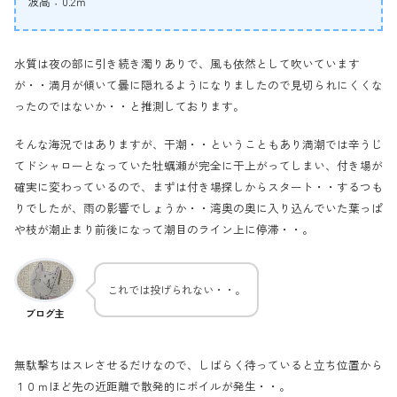
波高：0.2ｍ
水質は夜の部に引き続き濁りありで、風も依然として吹いています
が・・満月が傾いて曇に隠れるようになりましたので見切られにくくな
ったのではないか・・と推測しております。
そんな海況ではありますが、干潮・・ということもあり満潮では辛うじ
てドシャローとなっていた牡蠣瀬が完全に干上がってしまい、付き場が
確実に変わっているので、まずは付き場探しからスタート・・するつも
りでしたが、雨の影響でしょうか・・湾奥の奥に入り込んでいた葉っぱ
や枝が潮止まり前後になって潮目のライン上に停滞・・。
これでは投げられない・・。
ブログ主
無駄撃ちはスレさせるだけなので、しばらく待っていると立ち位置から
１０ｍほど先の近距離で散発的にボイルが発生・・。