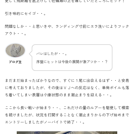
更して飛距離を底上げして牡蠣瀬の上を通していたところにヒット！
引き味的にセイゴ・・。
問題なしか・・と思いきや、ランディング寸前にエラ洗いによりフック
アウト・・。
バレはしたが・・。
序盤にヒットは今後の展開が激アツか・・？
ブログ主
まだまだ始まったばかりなので、すぐに１尾に出会えるはず・・と安易
に考えておりましたが、その後はＶＪへの反応はなく、単発ボイルも落
ち着いてしまい表層は小康状態のまま潮止まりを迎える・・。
ここから長い戦いが始まり・・、これだけの量のルアーを駆使して模索
を続けましたが、状況を打開することなく潮止まりからの下げ始めまで
エントリーしましたがノーバイトで終了・・。