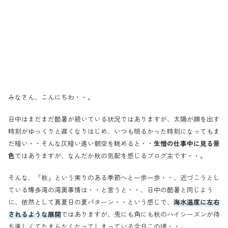
みなさん、こんにちわ・・。
日中はまだまだ酷暑が続いている状況ではありますが、太陽が顔を出す
時刻がゆっくりと遅くなりはじめ、いつも明るかった時刻になってもま
だ暗い・・そんな仄暗い遠い朝空を眺めると・・
生憎の仕事中に見る景
色
ではありますが、なんだか秋の気配を感じるブログ主です・・。
そんな、「秋」という実りのある季節へと一歩一歩・・、近づこうとし
ている博多湾の湾奥事情は・・と言うと・・、日中の酷暑と同じよう
に、依然として真夏日の夏パターン・・という感じで、
海水温度に左右
されるような展開
ではありますが、兎にも角にも秋のハイシーズンが待
ち遠しくてたまらなくなってしまっている今日この頃・・。