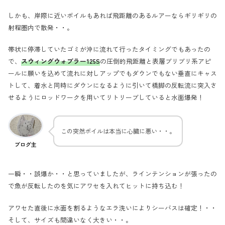
しかも、岸際に近いボイルもあれば飛距離のあるルアーならギリギリの
射程圏内で散発・・。
帯状に停滞していたゴミが沖に流れて行ったタイミングでもあったの
で、
スウィングウォブラー125S
の圧倒的飛距離と表層ブリブリ系アピ
ールに願いを込めて流れに対しアップでもダウンでもない垂直にキャス
トして、着水と同時にダウンになるように引いて橋脚の反転流に突入さ
せるようにロッドワークを用いてリトリーブしていると水面爆発！
この突然ボイルは本当に心臓に悪い・・。
ブログ主
一瞬・・誤爆か・・と思っていましたが、ラインテンションが張ったの
で魚が反転したのを気にアワセを入れてヒットに持ち込む！
アワセた直後に水面を割るようなエラ洗いによりシーバスは確定！・・
そして、サイズも間違いなく大きい・・。