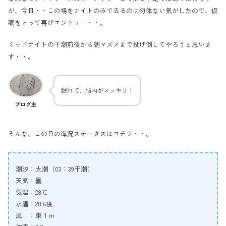
が、今日・・この場をナイトのみで去るのは勿体ない気がしたので、仮
眠をとって再びエントリー・・。
ミッドナイトの干潮前後から朝マズメまで投げ倒してやろうと思いま
す・・。
眠れて、脳内がスッキリ！
ブログ主
そんな、この日の海況ステータスはコチラ・・。
潮汐：大潮（03：39干潮）
天気：曇
気温：28℃
水温：28.6度
風 ：東１ｍ