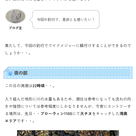
今回の釣行で、是非とも使いたい！
ブログ主
果たして、今回の釣行でワイドメジャーに鱗付けすることができるので
しょうか・・。
夜の部
この日の満潮は
22時頃
・・。
入り組んだ地形に川の水量もあるため、潮位は参考になっても流れの向
きや強弱については参考程度にしかなりませんが、今宵にエントリーす
る場所は、先日・・
ブローウィン110S
にて
大チヌ
をキャッチした
湾奥
エリア
です・・。