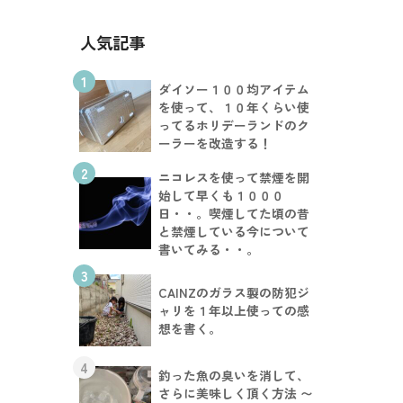
人気記事
1
ダイソー１００均アイテム
を使って、１０年くらい使
ってるホリデーランドのク
ーラーを改造する！
2
ニコレスを使って禁煙を開
始して早くも１０００
日・・。喫煙してた頃の昔
と禁煙している今について
書いてみる・・。
3
CAINZのガラス製の防犯ジ
ャリを１年以上使っての感
想を書く。
4
釣った魚の臭いを消して、
さらに美味しく頂く方法 〜