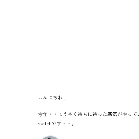
こんにちわ！
今年・・ようやく待ちに待った
寒気
がやって
switchです・・。