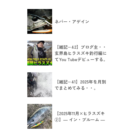
ネバー・アゲイン
【雑記−42】ブログ主・・
玄界島ヒラスズキ釣行編に
てYou Tubeデビューする。
【雑記−41】2025年を月別
でまとめてみる・・。
【2025年11月×ヒラスズキ
②】― イン・ブルーム ―